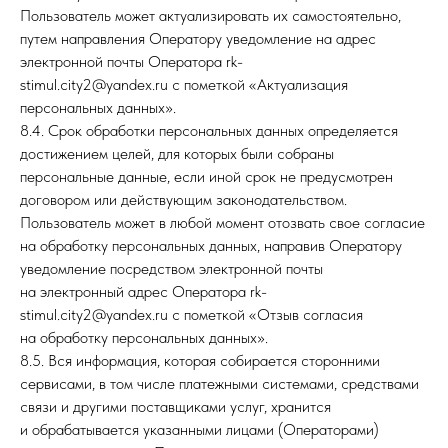
Пользователь может актуализировать их самостоятельно,
путем направления Оператору уведомление на адрес
электронной почты Оператора rk-
stimul.city2@yandex.ru с пометкой «Актуализация
персональных данных».
8.4. Срок обработки персональных данных определяется
достижением целей, для которых были собраны
персональные данные, если иной срок не предусмотрен
договором или действующим законодательством.
Пользователь может в любой момент отозвать свое согласие
Офис
на обработку персональных данных, направив Оператору
уведомление посредством электронной почты
г. Амурск, пр. Победы,д. 19
на электронный адрес Оператора rk-
stimul.city2@yandex.ru с пометкой «Отзыв согласия
на обработку персональных данных».
+7 (924) 215–41–00
8.5. Вся информация, которая собирается сторонними
stimul-ipoteka@yandex.ru
сервисами, в том числе платежными системами, средствами
Продажа
База недвижимости
связи и другими поставщиками услуг, хранится
Написать в MAX
и обрабатывается указанными лицами (Операторами)
Покупка
Дополнительные