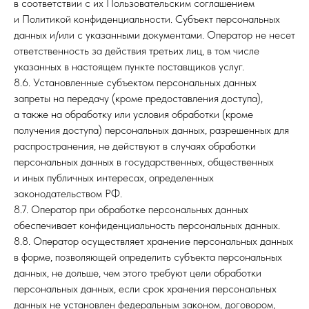
в соответствии с их Пользовательским соглашением
услуги
Ипотека
и Политикой конфиденциальности. Субъект персональных
О компании
данных и/или с указанными документами. Оператор не несет
Новостройки
ответственность за действия третьих лиц, в том числе
Контакты
указанных в настоящем пункте поставщиков услуг.
Аренда
8.6. Установленные субъектом персональных данных
запреты на передачу (кроме предоставления доступа),
а также на обработку или условия обработки (кроме
+7 (962) 297-00-87
получения доступа) персональных данных, разрешенных для
распространения, не действуют в случаях обработки
персональных данных в государственных, общественных
Получить консультацию
и иных публичных интересах, определенных
законодательством РФ.
8.7. Оператор при обработке персональных данных
обеспечивает конфиденциальность персональных данных.
© stimul-kms.ru, 2024
8.8. Оператор осуществляет хранение персональных данных
Все права защищены.
в форме, позволяющей определить субъекта персональных
Политика
данных, не дольше, чем этого требуют цели обработки
конфиденциальности
персональных данных, если срок хранения персональных
данных не установлен федеральным законом, договором,
*Организация «Meta» запрещена