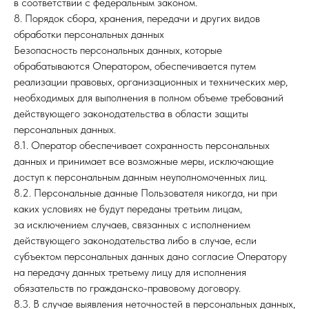
в соответствии с федеральным законом.
8. Порядок сбора, хранения, передачи и других видов
обработки персональных данных
Свяжитесь
с нами
Безопасность персональных данных, которые
обрабатываются Оператором, обеспечивается путем
Выберите город
реализации правовых, организационных и технических мер,
необходимых для выполнения в полном объеме требований
действующего законодательства в области защиты
персональных данных.
Офис
8.1. Оператор обеспечивает сохранность персональных
данных и принимает все возможные меры, исключающие
г. Комсомольск-на-Амуре, пр. Мира, д.37
доступ к персональным данным неуполномоченных лиц.
(ЦУМ), 3 этаж, офис 40,42
8.2. Персональные данные Пользователя никогда, ни при
+7 (962) 297-00-87
каких условиях не будут переданы третьим лицам,
rk-stimul.city2@yandex.ru
за исключением случаев, связанных с исполнением
действующего законодательства либо в случае, если
субъектом персональных данных дано согласие Оператору
Написать в MAX
на передачу данных третьему лицу для исполнения
обязательств по гражданско-правовому договору.
8.3. В случае выявления неточностей в персональных данных,